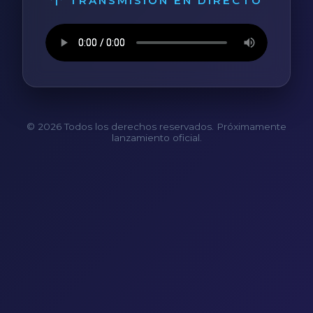
TRANSMISIÓN EN DIRECTO
© 2026 Todos los derechos reservados. Próximamente
lanzamiento oficial.