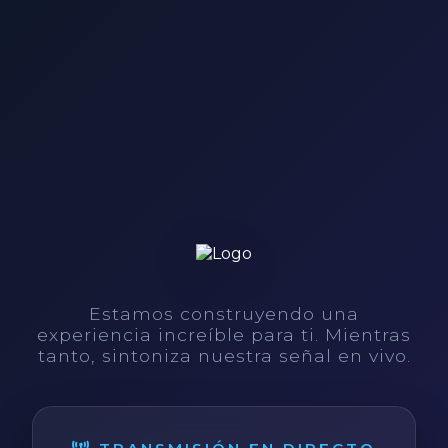
Estamos construyendo una
experiencia increíble para ti. Mientras
tanto, sintoniza nuestra señal en vivo.