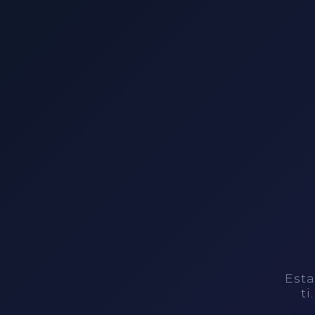
Esta
ti