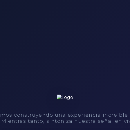
mos construyendo una experiencia increíble
. Mientras tanto, sintoniza nuestra señal en vi