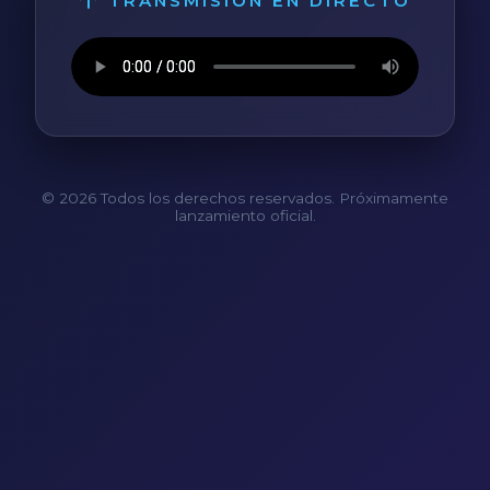
TRANSMISIÓN EN DIRECTO
© 2026 Todos los derechos reservados. Próximamente
lanzamiento oficial.