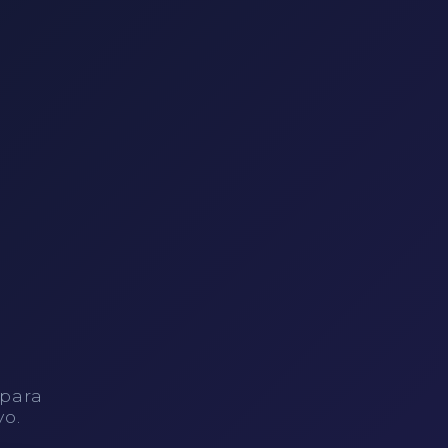
 para
vo.