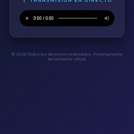
TRANSMISIÓN EN DIRECTO
© 2026 Todos los derechos reservados. Próximamente
lanzamiento oficial.