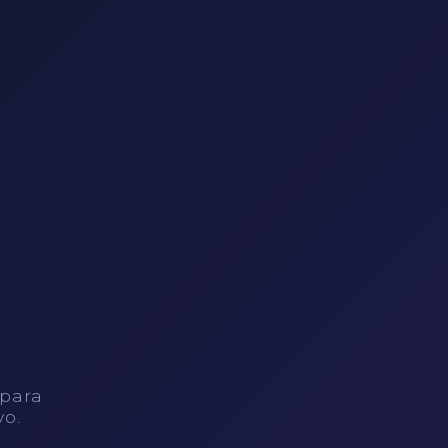
 para
vo.