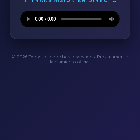
TRANSMISIÓN EN DIRECTO
© 2026 Todos los derechos reservados. Próximamente
lanzamiento oficial.