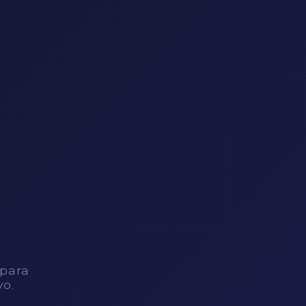
 para
vo.