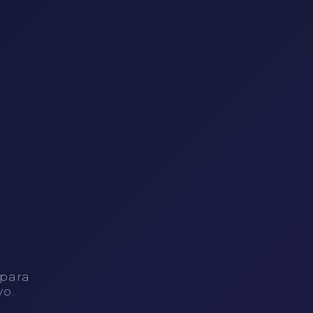
 para
vo.