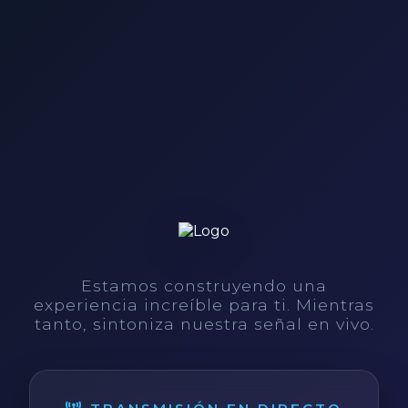
Estamos construyendo una
experiencia increíble para ti. Mientras
tanto, sintoniza nuestra señal en vivo.