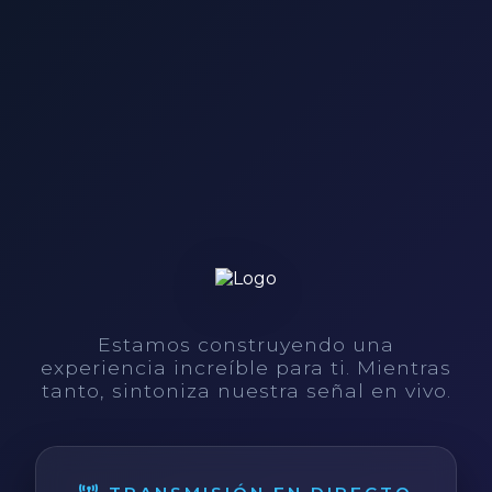
Estamos construyendo una
experiencia increíble para ti. Mientras
tanto, sintoniza nuestra señal en vivo.