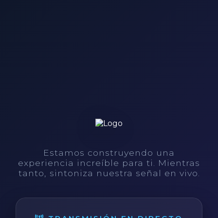
Estamos construyendo una
experiencia increíble para ti. Mientras
tanto, sintoniza nuestra señal en vivo.