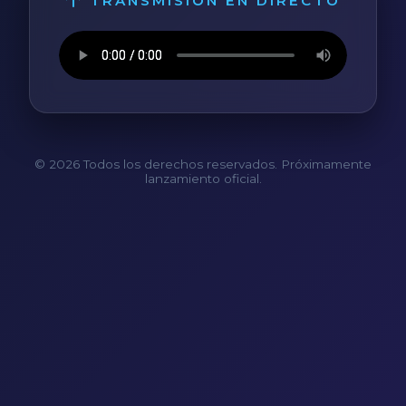
TRANSMISIÓN EN DIRECTO
© 2026 Todos los derechos reservados. Próximamente
lanzamiento oficial.