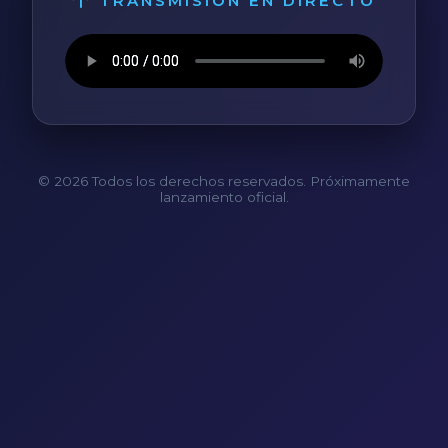
TRANSMISIÓN EN DIRECTO
© 2026 Todos los derechos reservados. Próximamente
lanzamiento oficial.