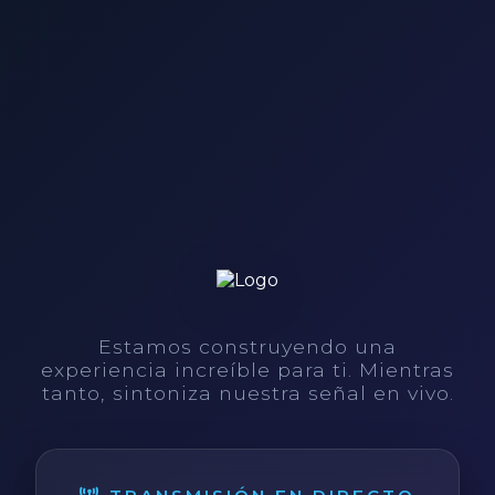
Estamos construyendo una
experiencia increíble para ti. Mientras
tanto, sintoniza nuestra señal en vivo.