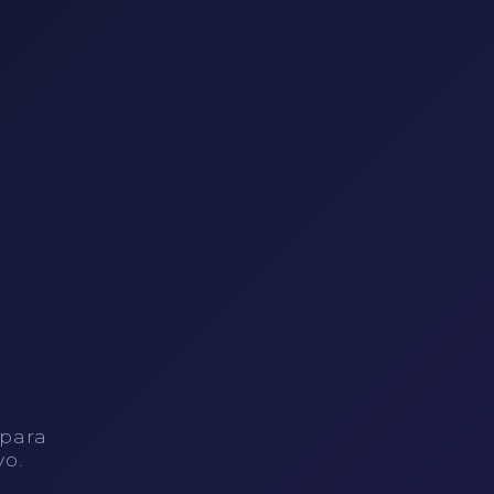
 para
vo.