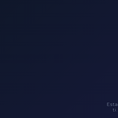
Esta
ti