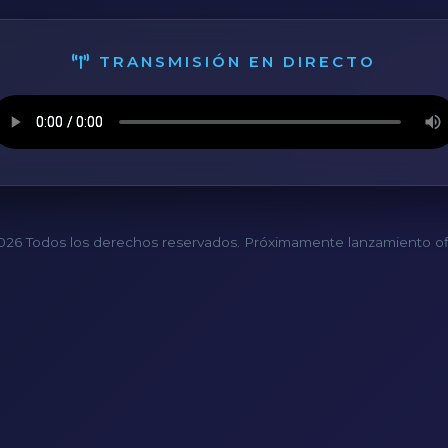
TRANSMISIÓN EN DIRECTO
26 Todos los derechos reservados. Próximamente lanzamiento ofi