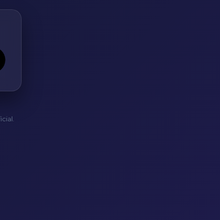
cial.