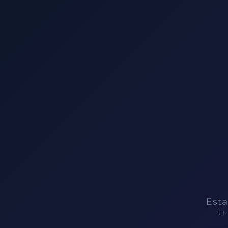
Esta
ti