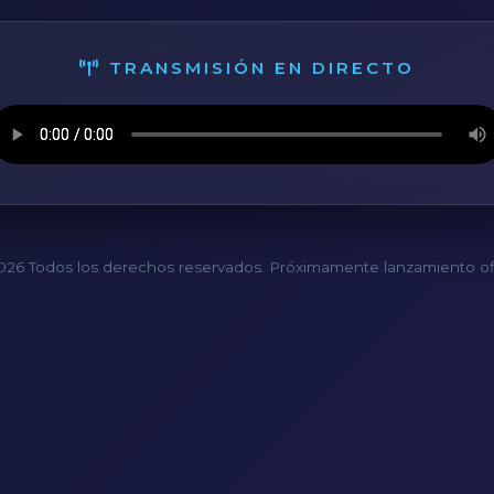
TRANSMISIÓN EN DIRECTO
26 Todos los derechos reservados. Próximamente lanzamiento ofi