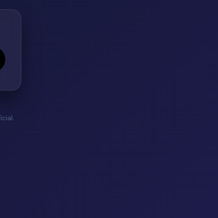
cial.