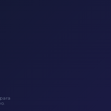
 para
vo.