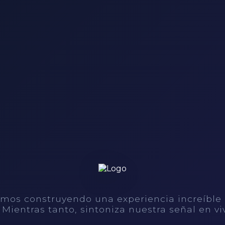
mos construyendo una experiencia increíble
. Mientras tanto, sintoniza nuestra señal en vi