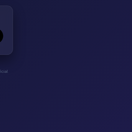
cial.