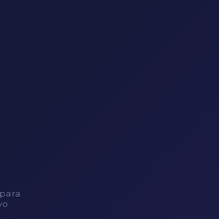
 para
vo.