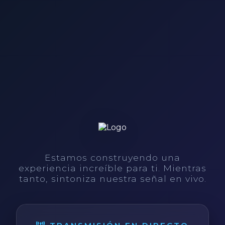
Estamos construyendo una
experiencia increíble para ti. Mientras
tanto, sintoniza nuestra señal en vivo.