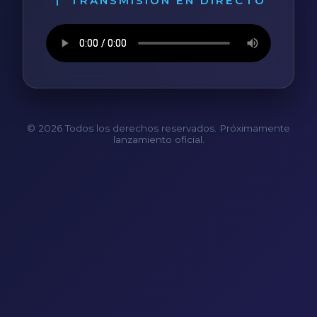
TRANSMISIÓN EN DIRECTO
© 2026 Todos los derechos reservados. Próximamente
lanzamiento oficial.