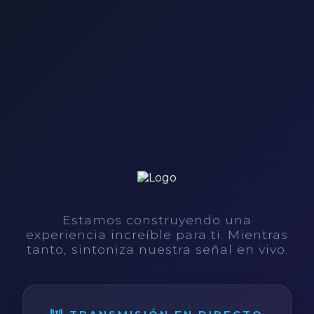
Estamos construyendo una
experiencia increíble para ti. Mientras
tanto, sintoniza nuestra señal en vivo.