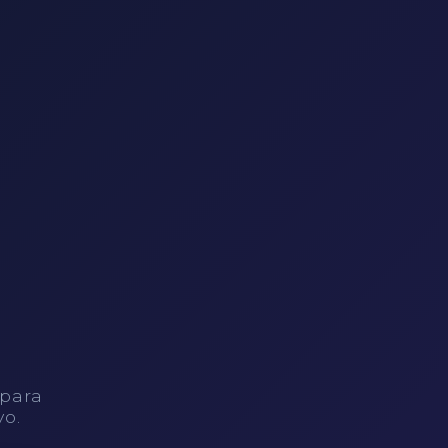
 para
vo.