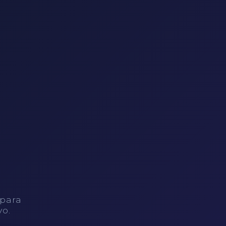
 para
vo.