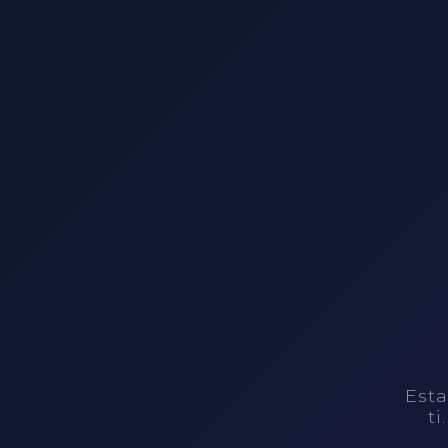
Esta
ti