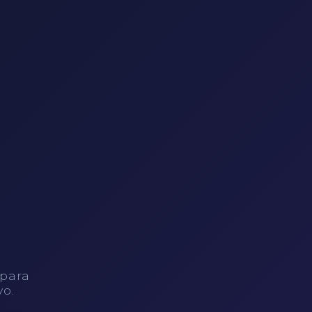
 para
vo.