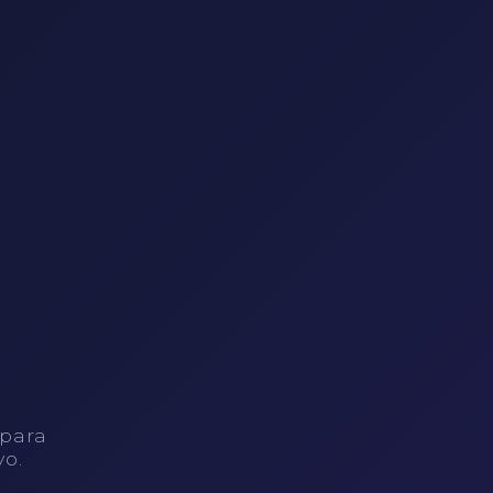
 para
vo.