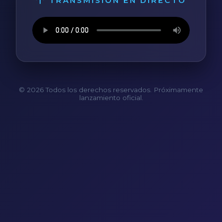
TRANSMISIÓN EN DIRECTO
© 2026 Todos los derechos reservados. Próximamente
lanzamiento oficial.