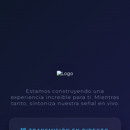
Estamos construyendo una
experiencia increíble para ti. Mientras
tanto, sintoniza nuestra señal en vivo.