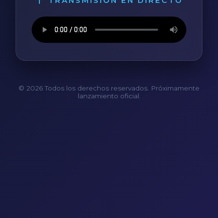
TRANSMISIÓN EN DIRECTO
© 2026 Todos los derechos reservados. Próximamente
lanzamiento oficial.