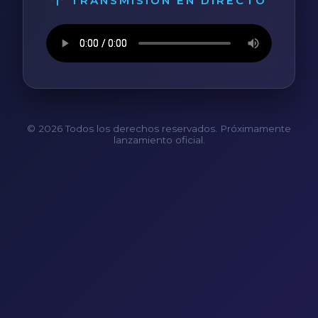
TRANSMISIÓN EN DIRECTO
© 2026 Todos los derechos reservados. Próximamente
lanzamiento oficial.