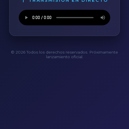
TRANSMISIÓN EN DIRECTO
© 2026 Todos los derechos reservados. Próximamente
lanzamiento oficial.