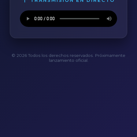
TRANSMISIÓN EN DIRECTO
© 2026 Todos los derechos reservados. Próximamente
lanzamiento oficial.