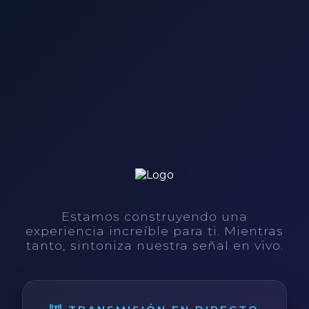
Estamos construyendo una
experiencia increíble para ti. Mientras
tanto, sintoniza nuestra señal en vivo.