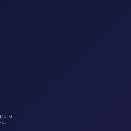
 para
vo.