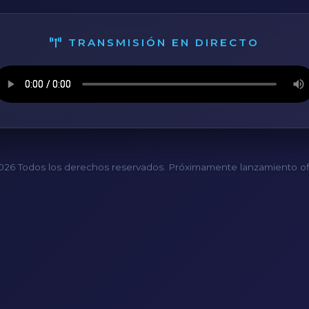
TRANSMISIÓN EN DIRECTO
26 Todos los derechos reservados. Próximamente lanzamiento ofi