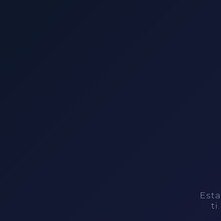
Esta
ti