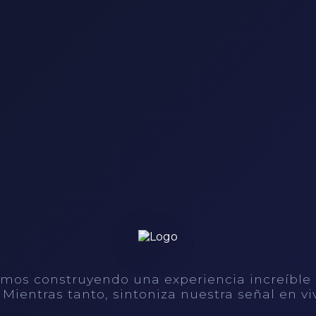
mos construyendo una experiencia increíble
. Mientras tanto, sintoniza nuestra señal en vi