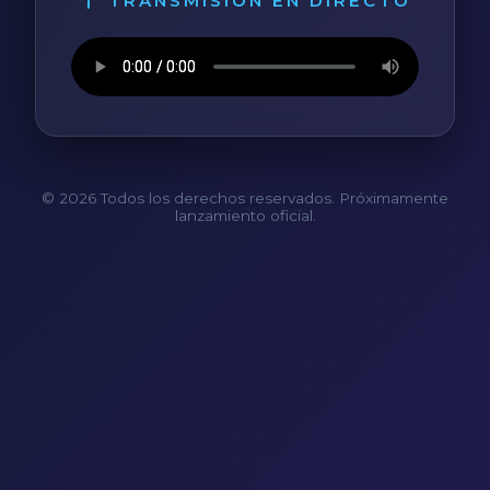
TRANSMISIÓN EN DIRECTO
© 2026 Todos los derechos reservados. Próximamente
lanzamiento oficial.