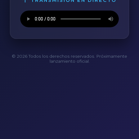
TRANSMISIÓN EN DIRECTO
© 2026 Todos los derechos reservados. Próximamente
lanzamiento oficial.