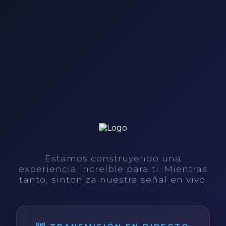
Estamos construyendo una
experiencia increíble para ti. Mientras
tanto, sintoniza nuestra señal en vivo.