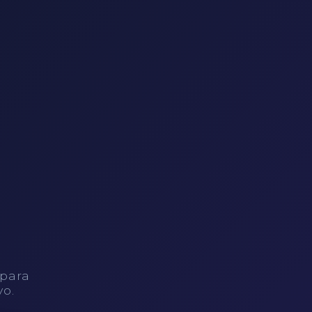
 para
vo.