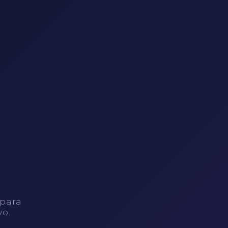
 para
vo.