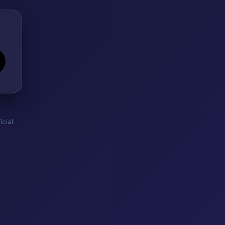
cial.