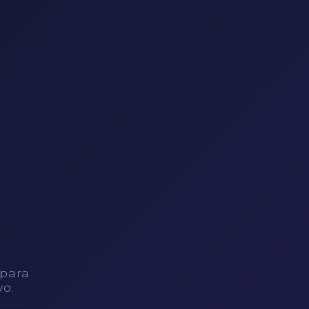
 para
vo.