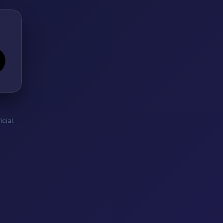
cial.