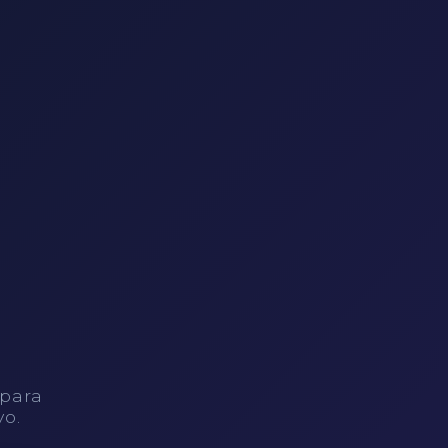
 para
vo.