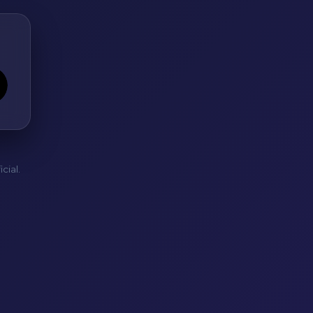
cial.