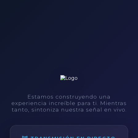
Estamos construyendo una
experiencia increíble para ti. Mientras
tanto, sintoniza nuestra señal en vivo.