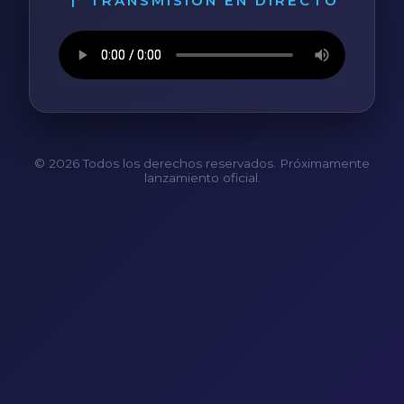
TRANSMISIÓN EN DIRECTO
© 2026 Todos los derechos reservados. Próximamente
lanzamiento oficial.