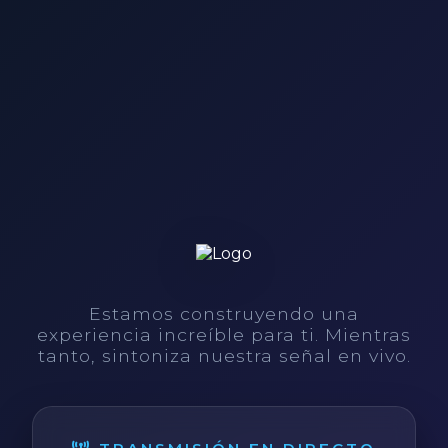
Estamos construyendo una
experiencia increíble para ti. Mientras
tanto, sintoniza nuestra señal en vivo.