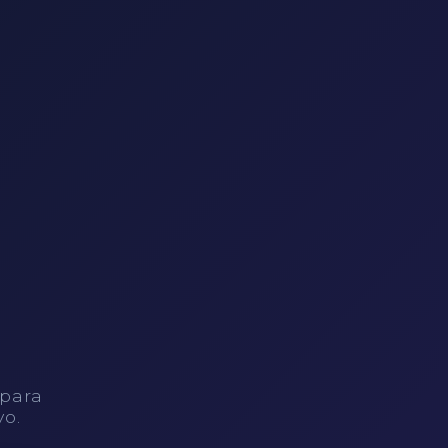
 para
vo.