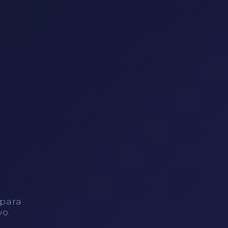
 para
vo.