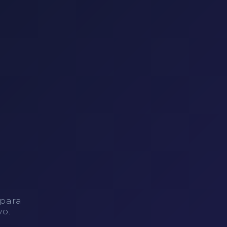
 para
vo.