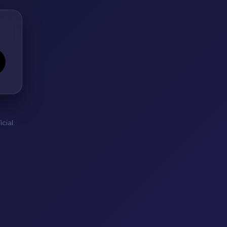
cial.