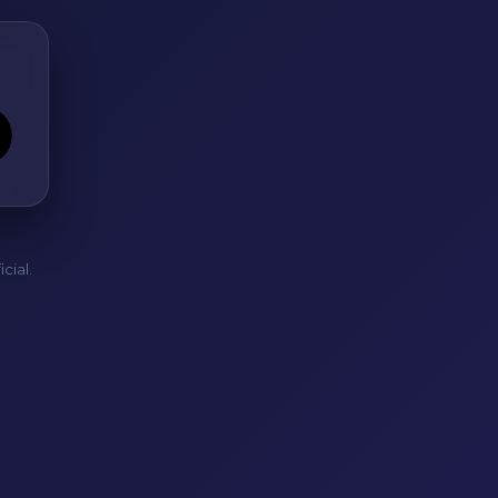
cial.