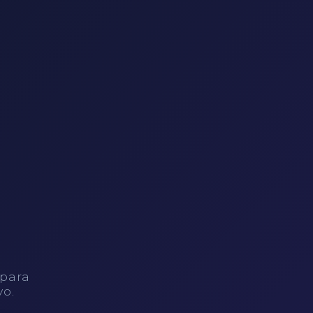
 para
vo.