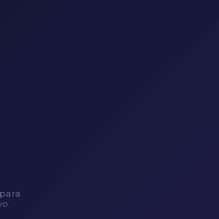
 para
vo.