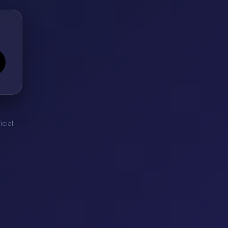
cial.