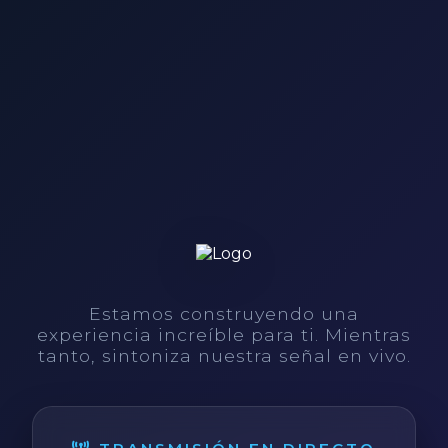
Estamos construyendo una
experiencia increíble para ti. Mientras
tanto, sintoniza nuestra señal en vivo.